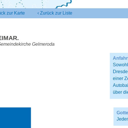
ck zur
Karte
‹
Zurück zur
Liste
IMAR.
Gemeindekirche Gelmeroda
Anfahr
Sowohl 
Dresden
einer Z
Autobah
über di
Gotte
Jede