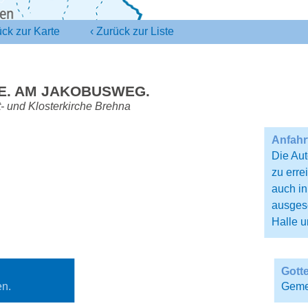
ck zur
Karte
‹
Zurück zur
Liste
E.
AM JAKOBUSWEG.
- und Klosterkirche Brehna
Anfahr
Die Aut
zu erre
auch in
ausgesc
Halle u
Gott
Gemei
en.